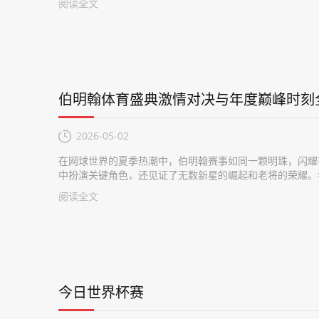
阅读全文
伯明翰体育盛典激情对决与年度巅峰时刻
2026-05-02
在网球世界的夏季热潮中，伯明翰赛事如同一颗明珠，闪耀
中扮演关键角色，还见证了无数新星的崛起和老将的荣耀。每
阅读全文
今日世界杯赛