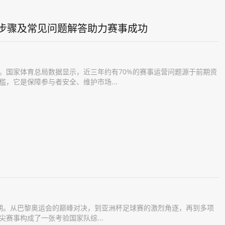
步骤及常见问题解答助力赛事成功
。国家体育总局数据显示，近三年约有70%的赛事运营问题源于前期资
，它是保障参与者安全、维护市场...
高峰期。从巴黎奥运会的巅峰对决，到亚洲杯足球赛的激烈角逐，再到多项
赛事构成了一张考验国家队综...