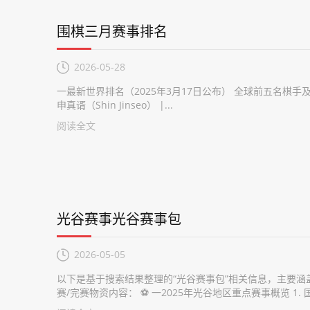
围棋三月赛事排名
2026-05-28
一最新世界排名（2025年3月17日公布） 全球前五名棋手及等级分如下 
申真谞（Shin Jinseo） |...
阅读全文
光谷赛事光谷赛事包
2026-05-05
以下是基于搜索结果整理的“光谷赛事包”相关信息，主要涵
赛/完赛物资内容： ⚽ 一2025年光谷地区重点赛事概览 1. 国