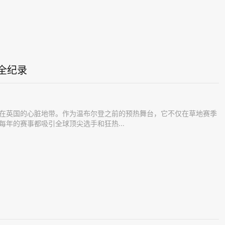
全纪录
在英国的心脏地带。作为温布尔登之前的预热舞台，它不仅在草地赛季
年的赛事都吸引全球顶尖选手和狂热...