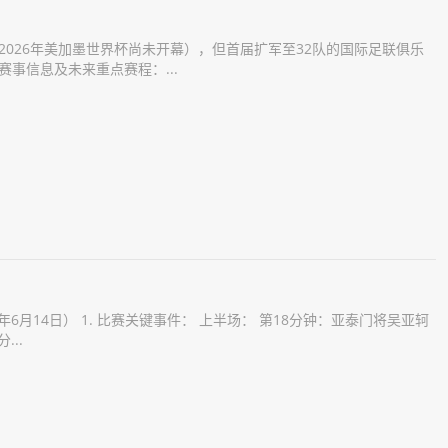
（2026年美加墨世界杯尚未开幕），但首届扩军至32队的国际足联俱乐
事信息及未来重点赛程：...
5年6月14日） 1. 比赛关键事件： 上半场： 第18分钟：亚泰门将吴亚轲
..