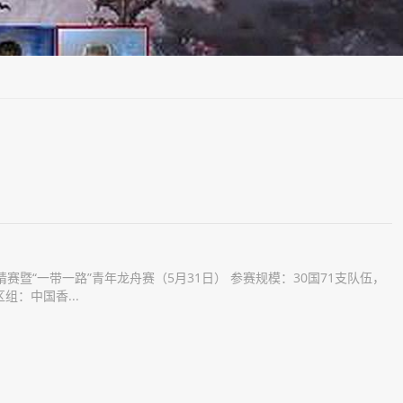
请赛暨“一带一路”青年龙舟赛（5月31日） 参赛规模：30国71支队伍，
：中国香...