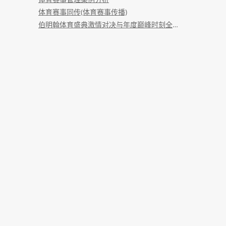
体育赛事同传(体育赛事传播)
伯明翰体育盛典激情对决与年度巅峰时刻全纪录